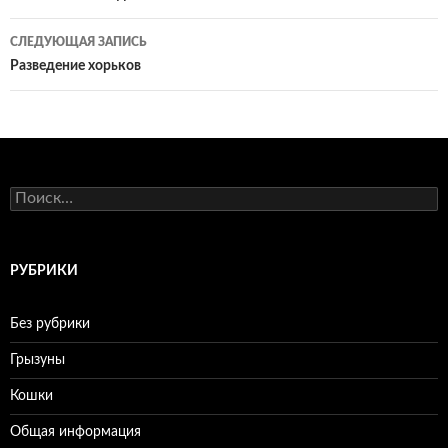
по
СЛЕДУЮЩАЯ ЗАПИСЬ
записям
Разведение хорьков
Н
а
й
т
и
РУБРИКИ
:
Без рубрики
Грызуны
Кошки
Общая информация