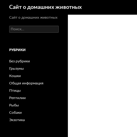
Поиск
Сайт о домашних животных
Сайт о домашних животных
Н
а
й
т
РУБРИКИ
и
:
Без рубрики
Грызуны
Кошки
Общая информация
Птицы
Рептилии
Рыбы
Собаки
Экзотика