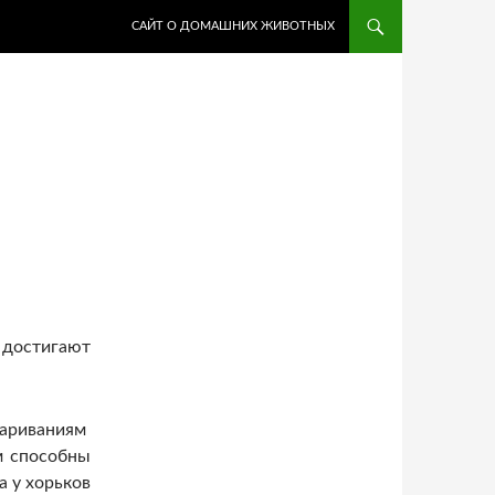
ПЕРЕЙТИ К СОДЕРЖИМОМУ
САЙТ О ДОМАШНИХ ЖИВОТНЫХ
достигают
париваниям
м способны
а у хорьков