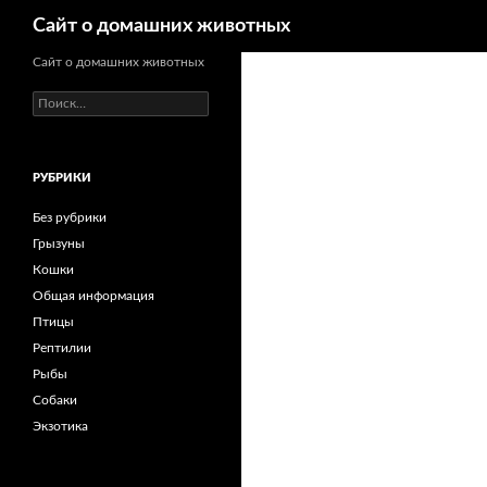
Поиск
Сайт о домашних животных
Сайт о домашних животных
Н
а
й
т
РУБРИКИ
и
:
Без рубрики
Грызуны
Кошки
Общая информация
Птицы
Рептилии
Рыбы
Собаки
Экзотика