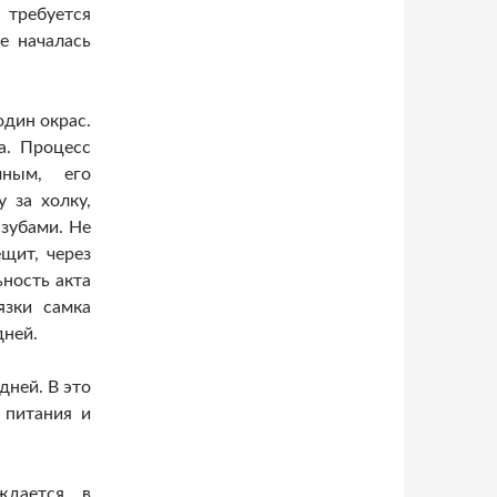
требуется
е началась
один окрас.
а. Процесс
ным, его
 за холку,
 зубами. Не
щит, через
ность акта
язки самка
дней.
дней. В это
 питания и
ждается в