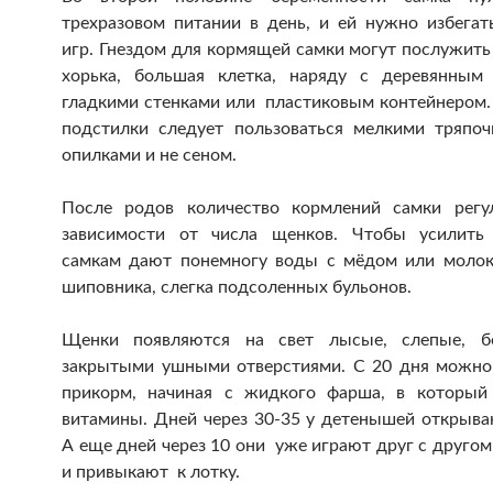
трехразовом питании в день, и ей нужно избегат
игр. Гнездом для кормящей самки могут послужить
хорька, большая клетка, наряду с деревянным
гладкими стенками или пластиковым контейнером. 
подстилки следует пользоваться мелкими тряпоч
опилками и не сеном.
После родов количество кормлений самки регу
зависимости от числа щенков. Чтобы усилить 
самкам дают понемногу воды с мёдом или молок
шиповника, слегка подсоленных бульонов.
Щенки появляются на свет лысые, слепые, бе
закрытыми ушными отверстиями. С 20 дня можно
прикорм, начиная с жидкого фарша, в который
витамины. Дней через 30-35 у детенышей открываю
А еще дней через 10 они уже играют друг с друго
и привыкают к лотку.