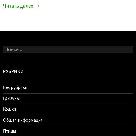
Читать далее
Златан Ибрагимович стал самый возрастным
→
Н
а
й
т
и
РУБРИКИ
:
Без рубрики
Грызуны
Кошки
Общая информация
Птицы