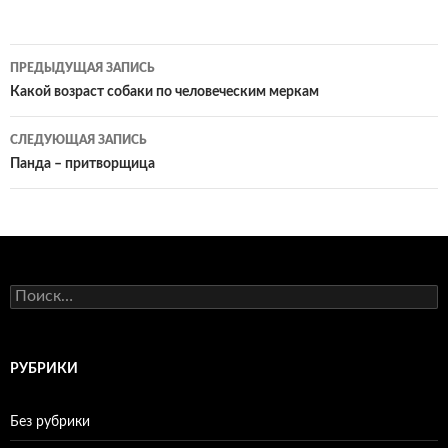
ПРЕДЫДУЩАЯ ЗАПИСЬ
Навигация
Какой возраст собаки по человеческим меркам
по
СЛЕДУЮЩАЯ ЗАПИСЬ
записям
Панда – притворщица
Н
а
й
т
и
РУБРИКИ
:
Без рубрики