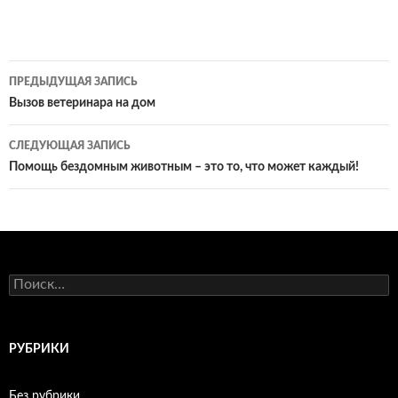
ПРЕДЫДУЩАЯ ЗАПИСЬ
Навигация
Вызов ветеринара на дом
по
СЛЕДУЮЩАЯ ЗАПИСЬ
записям
Помощь бездомным животным – это то, что может каждый!
Н
а
й
т
и
РУБРИКИ
:
Без рубрики